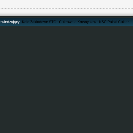
dwiedzający
Koło Zakładowe STC - Cukrownia Krasnystaw - KSC Polski Cukier