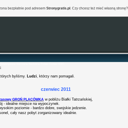
orzona bezpłatnie pod adresem
Stronygratis.pl
. Czy chcesz też mieć własną stronę?
 Krasnystaw Siennica Nadolna
Polski Cukier KSC
:
których byliśmy.
Ludzi
, którzy nam pomagali.
czerwiec 2011
w pobliżu Białki Tatrzańskiej,
czasowy GROŃ PLACÓWKA
ój - idealne miejsce na wypoczynek.
ysokim poziomie - bardzo dobre, swojskie jedzenie.
sonel, cały nasz pobyt zorganizowany idealnie.