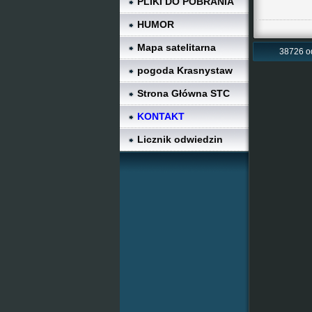
PLIKI DO POBRANIA
HUMOR
Mapa satelitarna
38726 o
pogoda Krasnystaw
Strona Główna STC
KONTAKT
Licznik odwiedzin