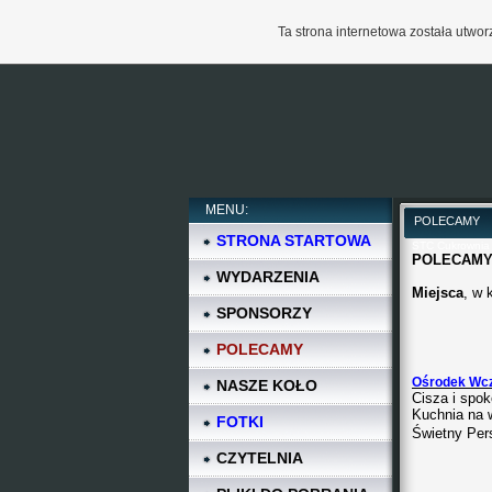
Ta strona internetowa została utw
MENU:
POLECAMY
STRONA STARTOWA
STC Cukrownia
POLECAMY
WYDARZENIA
Miejsca
, w 
SPONSORZY
POLECAMY
Ośrodek W
NASZE KOŁO
Cisza i spok
Kuchnia na w
FOTKI
Świetny Per
CZYTELNIA