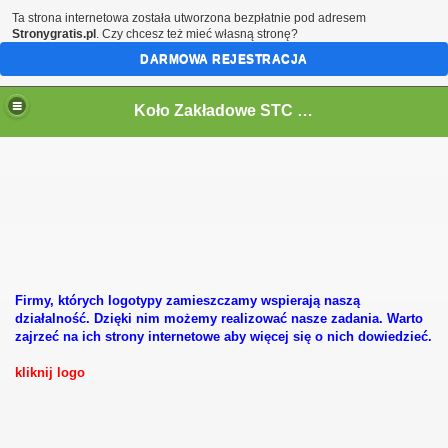
Ta strona internetowa została utworzona bezpłatnie pod adresem
Stronygratis.pl
. Czy chcesz też mieć własną stronę?
DARMOWA REJESTRACJA
Koło Zakładowe STC - Cukrownia Krasnystaw - KSC Polski Cukier
Firmy, których logotypy zamieszczamy wspierają naszą
działalność. Dzięki nim możemy realizować nasze zadania. Warto
zajrzeć na ich strony internetowe aby więcej się o nich dowiedzieć.
kliknij logo