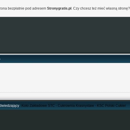
orzona bezpłatnie pod adresem
Stronygratis.pl
. Czy chcesz też mieć własną stronę?
A
dwiedzający
Koło Zakładowe STC - Cukrownia Krasnystaw - KSC Polski Cukier