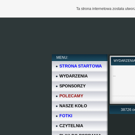
Ta strona internetowa została utw
MENU:
WYDARZENI
STRONA STARTOWA
WYDARZENIA
...
SPONSORZY
POLECAMY
NASZE KOŁO
38726 o
FOTKI
CZYTELNIA